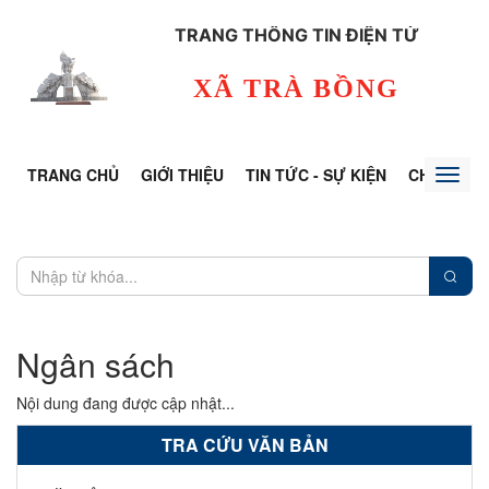
TRANG THÔNG TIN ĐIỆN TỬ
XÃ TRÀ BỒNG
TRANG CHỦ
GIỚI THIỆU
TIN TỨC - SỰ KIỆN
CHUYÊN Đ
Toggl
naviga
Ngân sách
Nội dung đang được cập nhật...
TRA CỨU VĂN BẢN