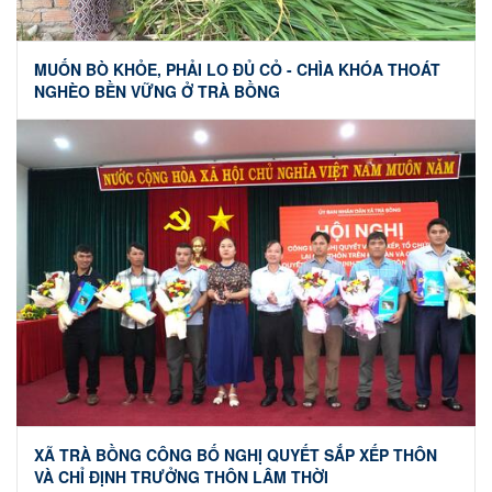
MUỐN BÒ KHỎE, PHẢI LO ĐỦ CỎ - CHÌA KHÓA THOÁT
NGHÈO BỀN VỮNG Ở TRÀ BỒNG
XÃ TRÀ BỒNG CÔNG BỐ NGHỊ QUYẾT SẮP XẾP THÔN
VÀ CHỈ ĐỊNH TRƯỞNG THÔN LÂM THỜI