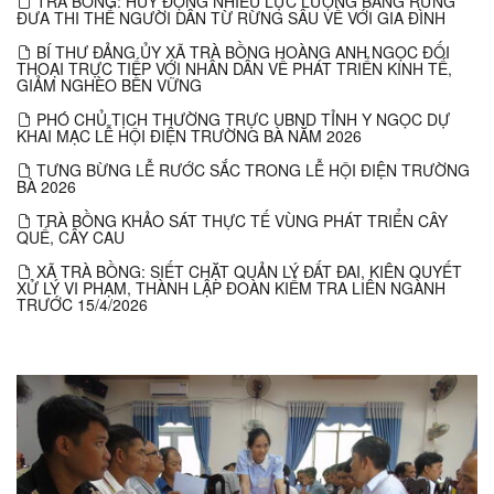
TRÀ BỒNG: HUY ĐỘNG NHIỀU LỰC LƯỢNG BĂNG RỪNG
ĐƯA THI THỂ NGƯỜI DÂN TỪ RỪNG SÂU VỀ VỚI GIA ĐÌNH
BÍ THƯ ĐẢNG ỦY XÃ TRÀ BỒNG HOÀNG ANH NGỌC ĐỐI
THOẠI TRỰC TIẾP VỚI NHÂN DÂN VỀ PHÁT TRIỂN KINH TẾ,
GIẢM NGHÈO BỀN VỮNG
PHÓ CHỦ TỊCH THƯỜNG TRỰC UBND TỈNH Y NGỌC DỰ
KHAI MẠC LỄ HỘI ĐIỆN TRƯỜNG BÀ NĂM 2026
TƯNG BỪNG LỄ RƯỚC SẮC TRONG LỄ HỘI ĐIỆN TRƯỜNG
BÀ 2026
TRÀ BỒNG KHẢO SÁT THỰC TẾ VÙNG PHÁT TRIỂN CÂY
QUẾ, CÂY CAU
XÃ TRÀ BỒNG: SIẾT CHẶT QUẢN LÝ ĐẤT ĐAI, KIÊN QUYẾT
XỬ LÝ VI PHẠM, THÀNH LẬP ĐOÀN KIỂM TRA LIÊN NGÀNH
TRƯỚC 15/4/2026