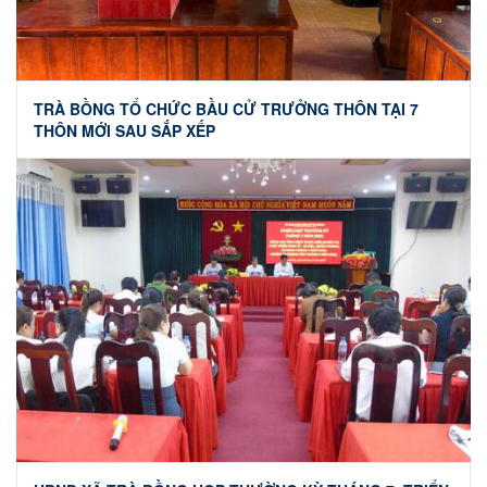
TRÀ BỒNG TỔ CHỨC BẦU CỬ TRƯỞNG THÔN TẠI 7
THÔN MỚI SAU SẮP XẾP