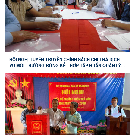
HỘI NGHỊ TUYÊN TRUYỀN CHÍNH SÁCH CHI TRẢ DỊCH
VỤ MÔI TRƯỜNG RỪNG KẾT HỢP TẬP HUẤN QUẢN LÝ,
SỬ DỤNG TIỀN DVMTR TRONG PHÁT TRIỂN SINH KẾ
NĂM 2026 TẠI XÃ TRÀ BỒNG