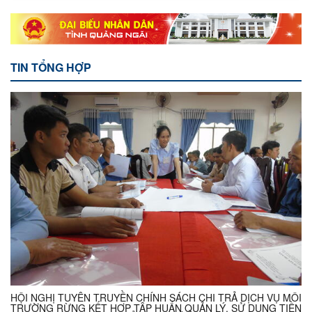
TIN TỔNG HỢP
HỘI NGHỊ TUYÊN TRUYỀN CHÍNH SÁCH CHI TRẢ DỊCH VỤ MÔI
TRƯỜNG RỪNG KẾT HỢP TẬP HUẤN QUẢN LÝ, SỬ DỤNG TIỀN