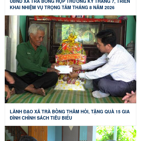
UBND XÃ TRÀ BỒNG HỌP THƯỜNG KỲ THÁNG 7, TRIỂN
KHAI NHIỆM VỤ TRỌNG TÂM THÁNG 8 NĂM 2026
LÃNH ĐẠO XÃ TRÀ BỒNG THĂM HỎI, TẶNG QUÀ 15 GIA
ĐÌNH CHÍNH SÁCH TIÊU BIỂU