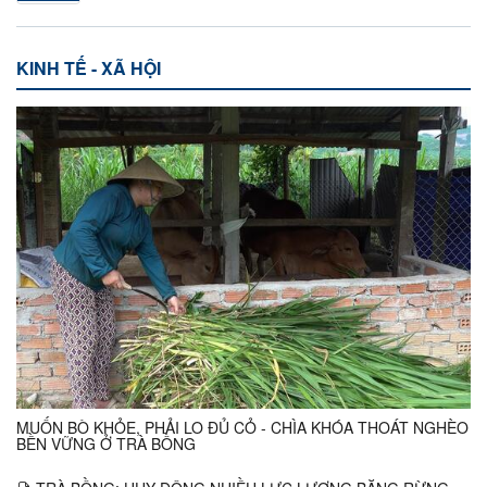
KINH TẾ - XÃ HỘI
MUỐN BÒ KHỎE, PHẢI LO ĐỦ CỎ - CHÌA KHÓA THOÁT NGHÈO
BỀN VỮNG Ở TRÀ BỒNG