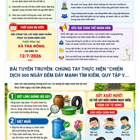
BÀI TUYÊN TRUYỀN: CHUNG TAY THỰC HIỆN "CHIẾN
DỊCH 500 NGÀY ĐÊM ĐẨY MẠNH TÌM KIẾM, QUY TẬP VÀ
XÁC ĐỊNH DANH TÍNH HÀI CỐT LIỆT SĨ" TRÊN ĐỊA BÀN
XÃ TRÀ BỒNG