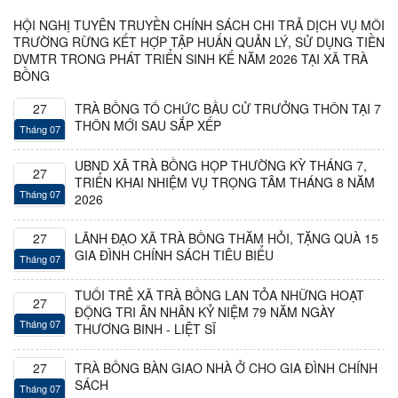
HỘI NGHỊ TUYÊN TRUYỀN CHÍNH SÁCH CHI TRẢ DỊCH VỤ MÔI
TRƯỜNG RỪNG KẾT HỢP TẬP HUẤN QUẢN LÝ, SỬ DỤNG TIỀN
DVMTR TRONG PHÁT TRIỂN SINH KẾ NĂM 2026 TẠI XÃ TRÀ
BỒNG
27
TRÀ BỒNG TỔ CHỨC BẦU CỬ TRƯỞNG THÔN TẠI 7
THÔN MỚI SAU SẮP XẾP
Tháng
07
UBND XÃ TRÀ BỒNG HỌP THƯỜNG KỲ THÁNG 7,
27
TRIỂN KHAI NHIỆM VỤ TRỌNG TÂM THÁNG 8 NĂM
Tháng
07
2026
27
LÃNH ĐẠO XÃ TRÀ BỒNG THĂM HỎI, TẶNG QUÀ 15
GIA ĐÌNH CHÍNH SÁCH TIÊU BIỂU
Tháng
07
TUỔI TRẺ XÃ TRÀ BỒNG LAN TỎA NHỮNG HOẠT
27
ĐỘNG TRI ÂN NHÂN KỶ NIỆM 79 NĂM NGÀY
Tháng
07
THƯƠNG BINH - LIỆT SĨ
27
TRÀ BỒNG BÀN GIAO NHÀ Ở CHO GIA ĐÌNH CHÍNH
SÁCH
Tháng
07