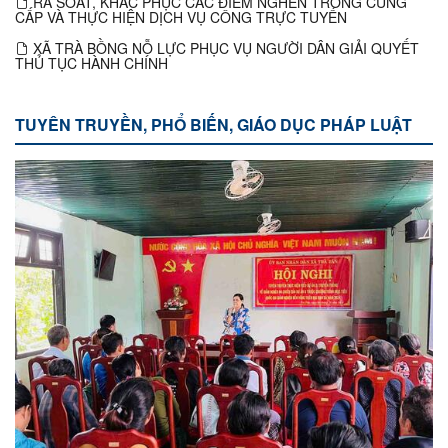
RÀ SOÁT, KHẮC PHỤC CÁC ĐIỂM NGHẼN TRONG CUNG
CẤP VÀ THỰC HIỆN DỊCH VỤ CÔNG TRỰC TUYẾN
XÃ TRÀ BỒNG NỖ LỰC PHỤC VỤ NGƯỜI DÂN GIẢI QUYẾT
THỦ TỤC HÀNH CHÍNH
TUYÊN TRUYỀN, PHỔ BIẾN, GIÁO DỤC PHÁP LUẬT