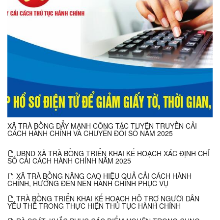
XÃ TRÀ BỒNG ĐẨY MẠNH CÔNG TÁC TUYÊN TRUYỀN CẢI
CÁCH HÀNH CHÍNH VÀ CHUYỂN ĐỔI SỐ NĂM 2025
UBND XÃ TRÀ BỒNG TRIỂN KHAI KẾ HOẠCH XÁC ĐỊNH CHỈ
SỐ CẢI CÁCH HÀNH CHÍNH NĂM 2025
XÃ TRÀ BỒNG NÂNG CAO HIỆU QUẢ CẢI CÁCH HÀNH
CHÍNH, HƯỚNG ĐẾN NỀN HÀNH CHÍNH PHỤC VỤ
TRÀ BỒNG TRIỂN KHAI KẾ HOẠCH HỖ TRỢ NGƯỜI DÂN
YẾU THẾ TRONG THỰC HIỆN THỦ TỤC HÀNH CHÍNH