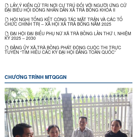
LẤY Ý KIẾN CỬ TRI NƠI CƯ TRÚ ĐỐI VỚI NGƯỜI ỨNG CỬ
ĐẠI BIỂU HỘI ĐỒNG NHÂN DÂN XÃ TRÀ BỒNG KHÓA II
HỘI NGHỊ TỔNG KẾT CÔNG TÁC MẶT TRẬN VÀ CÁC TỔ
CHỨC CHÍNH TRỊ – XÃ HỘI XÃ TRÀ BỒNG NĂM 2025
ĐẠI HỘI ĐẠI BIỂU PHỤ NỮ XÃ TRÀ BỒNG LẦN THỨ I, NHIỆM
KỲ 2025 – 2030
ĐẢNG ỦY XÃ TRÀ BỒNG PHÁT ĐỘNG CUỘC THI TRỰC
TUYẾN “TÌM HIỂU CÁC KỲ ĐẠI HỘI ĐẢNG TOÀN QUỐC”
CHƯƠNG TRÌNH MTQGGN