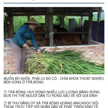
MUỐN BÒ KHỎE, PHẢI LO ĐỦ CỎ - CHÌA KHÓA THOÁT NGHÈO
BỀN VỮNG Ở TRÀ BỒNG
TRÀ BỒNG: HUY ĐỘNG NHIỀU LỰC LƯỢNG BĂNG RỪNG
ĐƯA THI THỂ NGƯỜI DÂN TỪ RỪNG SÂU VỀ VỚI GIA ĐÌNH
BÍ THƯ ĐẢNG ỦY XÃ TRÀ BỒNG HOÀNG ANH NGỌC ĐỐI
THOẠI TRỰC TIẾP VỚI NHÂN DÂN VỀ PHÁT TRIỂN KINH TẾ,