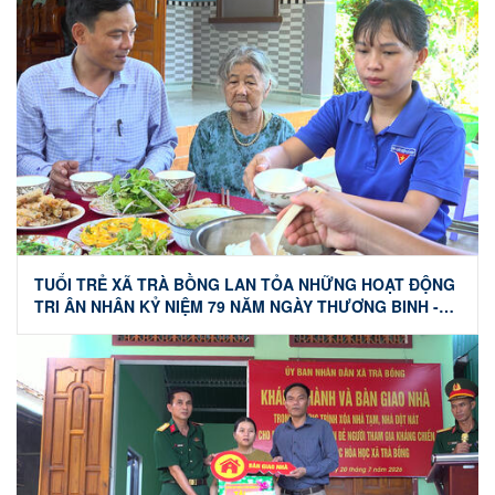
TUỔI TRẺ XÃ TRÀ BỒNG LAN TỎA NHỮNG HOẠT ĐỘNG
TRI ÂN NHÂN KỶ NIỆM 79 NĂM NGÀY THƯƠNG BINH -
LIỆT SĨ