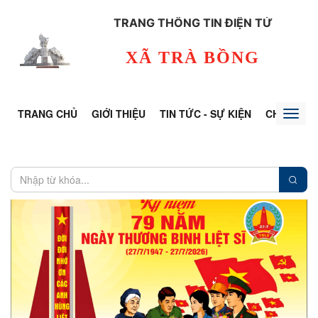
TRANG THÔNG TIN ĐIỆN TỬ
XÃ TRÀ BỒNG
TRANG CHỦ
GIỚI THIỆU
TIN TỨC - SỰ KIỆN
CHUYÊN Đ
Toggl
naviga