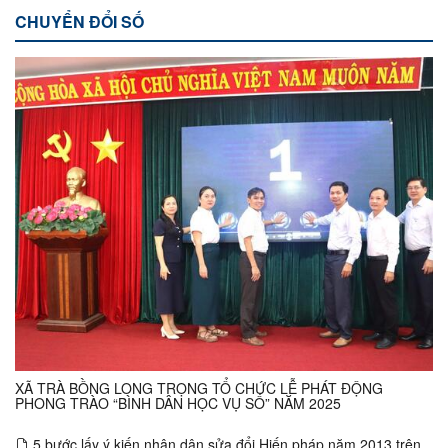
CHUYỂN ĐỔI SỐ
XÃ TRÀ BỒNG LONG TRỌNG TỔ CHỨC LỄ PHÁT ĐỘNG
PHONG TRÀO “BÌNH DÂN HỌC VỤ SỐ” NĂM 2025
5 bước lấy ý kiến nhân dân sửa đổi Hiến pháp năm 2013 trên