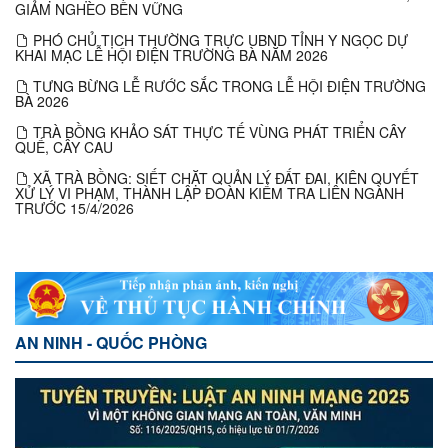
GIẢM NGHÈO BỀN VỮNG
PHÓ CHỦ TỊCH THƯỜNG TRỰC UBND TỈNH Y NGỌC DỰ
KHAI MẠC LỄ HỘI ĐIỆN TRƯỜNG BÀ NĂM 2026
TƯNG BỪNG LỄ RƯỚC SẮC TRONG LỄ HỘI ĐIỆN TRƯỜNG
BÀ 2026
TRÀ BỒNG KHẢO SÁT THỰC TẾ VÙNG PHÁT TRIỂN CÂY
QUẾ, CÂY CAU
XÃ TRÀ BỒNG: SIẾT CHẶT QUẢN LÝ ĐẤT ĐAI, KIÊN QUYẾT
XỬ LÝ VI PHẠM, THÀNH LẬP ĐOÀN KIỂM TRA LIÊN NGÀNH
TRƯỚC 15/4/2026
AN NINH - QUỐC PHÒNG