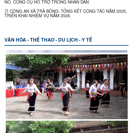
NỔ, CÔNG CỤ HỖ TRỢ TRONG NHÂN DÂN
CÔNG AN XÃ TRÀ BỒNG: TỔNG KẾT CÔNG TÁC NĂM 2025,
TRIỂN KHAI NHIỆM VỤ NĂM 2026
VĂN HÓA - THỂ THAO - DU LỊCH - Y TẾ