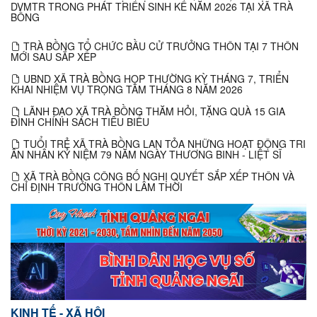
DVMTR TRONG PHÁT TRIỂN SINH KẾ NĂM 2026 TẠI XÃ TRÀ
BỒNG
TRÀ BỒNG TỔ CHỨC BẦU CỬ TRƯỞNG THÔN TẠI 7 THÔN
MỚI SAU SẮP XẾP
UBND XÃ TRÀ BỒNG HỌP THƯỜNG KỲ THÁNG 7, TRIỂN
KHAI NHIỆM VỤ TRỌNG TÂM THÁNG 8 NĂM 2026
LÃNH ĐẠO XÃ TRÀ BỒNG THĂM HỎI, TẶNG QUÀ 15 GIA
ĐÌNH CHÍNH SÁCH TIÊU BIỂU
TUỔI TRẺ XÃ TRÀ BỒNG LAN TỎA NHỮNG HOẠT ĐỘNG TRI
ÂN NHÂN KỶ NIỆM 79 NĂM NGÀY THƯƠNG BINH - LIỆT SĨ
XÃ TRÀ BỒNG CÔNG BỐ NGHỊ QUYẾT SẮP XẾP THÔN VÀ
CHỈ ĐỊNH TRƯỞNG THÔN LÂM THỜI
KINH TẾ - XÃ HỘI