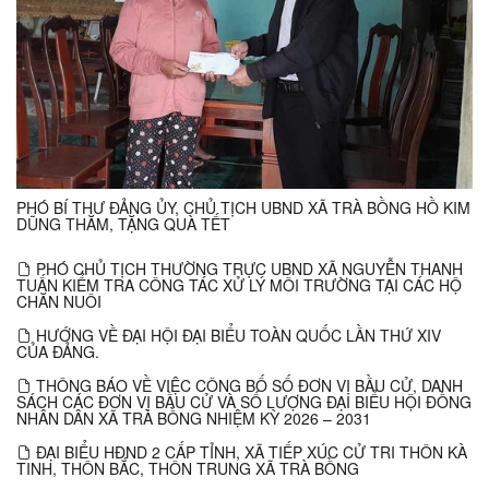
PHÓ BÍ THƯ ĐẢNG ỦY, CHỦ TỊCH UBND XÃ TRÀ BỒNG HỒ KIM
DŨNG THĂM, TẶNG QUÀ TẾT
PHÓ CHỦ TỊCH THƯỜNG TRỰC UBND XÃ NGUYỄN THANH
TUẤN KIỂM TRA CÔNG TÁC XỬ LÝ MÔI TRƯỜNG TẠI CÁC HỘ
CHĂN NUÔI
HƯỚNG VỀ ĐẠI HỘI ĐẠI BIỂU TOÀN QUỐC LẦN THỨ XIV
CỦA ĐẢNG.
THÔNG BÁO VỀ VIỆC CÔNG BỐ SỐ ĐƠN VỊ BẦU CỬ, DANH
SÁCH CÁC ĐƠN VỊ BẦU CỬ VÀ SỐ LƯỢNG ĐẠI BIỂU HỘI ĐỒNG
NHÂN DÂN XÃ TRÀ BỒNG NHIỆM KỲ 2026 – 2031
ĐẠI BIỂU HĐND 2 CẤP TỈNH, XÃ TIẾP XÚC CỬ TRI THÔN KÀ
TINH, THÔN BẮC, THÔN TRUNG XÃ TRÀ BỒNG