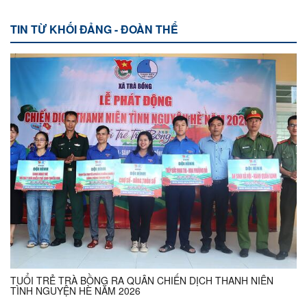
TIN TỪ KHỐI ĐẢNG - ĐOÀN THỂ
TUỔI TRẺ TRÀ BỒNG RA QUÂN CHIẾN DỊCH THANH NIÊN
TÌNH NGUYỆN HÈ NĂM 2026