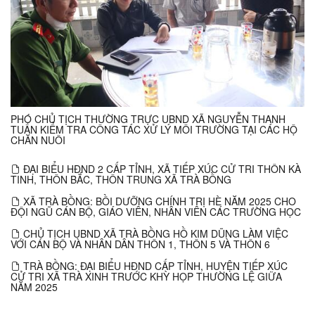
PHÓ CHỦ TỊCH THƯỜNG TRỰC UBND XÃ NGUYỄN THANH
TUẤN KIỂM TRA CÔNG TÁC XỬ LÝ MÔI TRƯỜNG TẠI CÁC HỘ
CHĂN NUÔI
ĐẠI BIỂU HĐND 2 CẤP TỈNH, XÃ TIẾP XÚC CỬ TRI THÔN KÀ
TINH, THÔN BẮC, THÔN TRUNG XÃ TRÀ BỒNG
XÃ TRÀ BỒNG: BỒI DƯỠNG CHÍNH TRỊ HÈ NĂM 2025 CHO
ĐỘI NGŨ CÁN BỘ, GIÁO VIÊN, NHÂN VIÊN CÁC TRƯỜNG HỌC
CHỦ TỊCH UBND XÃ TRÀ BỒNG HỒ KIM DŨNG LÀM VIỆC
VỚI CÁN BỘ VÀ NHÂN DÂN THÔN 1, THÔN 5 VÀ THÔN 6
TRÀ BỒNG: ĐẠI BIỂU HĐND CẤP TỈNH, HUYỆN TIẾP XÚC
CỬ TRI XÃ TRÀ XINH TRƯỚC KHỲ HỌP THƯỜNG LỆ GIỮA
NĂM 2025