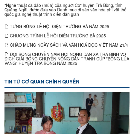
"Nghệ thuật cà đáo (múa) của người Co" huyện Trà Bồng, tỉnh
Quảng Ngãi, được đưa vào Danh mục di sản văn hóa phi vật thể
quốc gia nghệ thuật trình diễn dân gian
TƯNG BỪNG LỄ HỘI ĐIỆN TRƯỜNG BÀ NĂM 2025
CHƯƠNG TRÌNH LỄ HỘI ĐIỆN TRƯỜNG BÀ 2025
CHÀO MỪNG NGÀY SÁCH VÀ VĂN HOÁ ĐỌC VIỆT NAM 21/4
ĐỘI BÓNG CHUYỀN NAM HỘI NÔNG DÂN XÃ TRÀ BÌNH VÔ
ĐỊCH GIẢI BÓNG CHUYỀN NÔNG DÂN TRANH CÚP "BÔNG LÚA
VÀNG" HUYỆN TRÀ BỒNG NĂM 2025
TIN TỪ CƠ QUAN CHÍNH QUYỀN