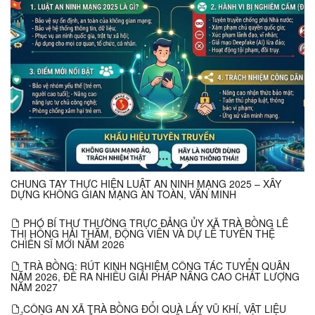
CHUNG TAY THỰC HIỆN LUẬT AN NINH MẠNG 2025 – XÂY
DỰNG KHÔNG GIAN MẠNG AN TOÀN, VĂN MINH
PHÓ BÍ THƯ THƯỜNG TRỰC ĐẢNG ỦY XÃ TRÀ BỒNG LÊ
THỊ HỒNG HẢI THĂM, ĐỘNG VIÊN VÀ DỰ LỄ TUYÊN THỆ
CHIẾN SĨ MỚI NĂM 2026
TRÀ BỒNG: RÚT KINH NGHIỆM CÔNG TÁC TUYỂN QUÂN
NĂM 2026, ĐỀ RA NHIỀU GIẢI PHÁP NÂNG CAO CHẤT LƯỢNG
NĂM 2027
CÔNG AN XÃ TRÀ BỒNG ĐỔI QUÀ LẤY VŨ KHÍ, VẬT LIỆU