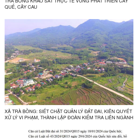
TRÀ BỒNG KHẢO SÁT THỰC TẾ VÙNG PHÁT TRIỂN CÂY
QUẾ, CÂY CAU
XÃ TRÀ BỒNG: SIẾT CHẶT QUẢN LÝ ĐẤT ĐAI, KIÊN QUYẾT
XỬ LÝ VI PHẠM, THÀNH LẬP ĐOÀN KIỂM TRA LIÊN NGÀNH
TRƯỚC 15/4/2026