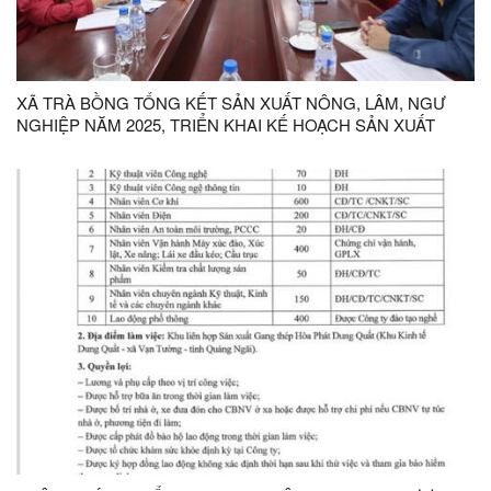
XÃ TRÀ BỒNG TỔNG KẾT SẢN XUẤT NÔNG, LÂM, NGƯ
NGHIỆP NĂM 2025, TRIỂN KHAI KẾ HOẠCH SẢN XUẤT
NĂM 2026 VÀ VỤ ĐÔNG XUÂN 2025 – 2026