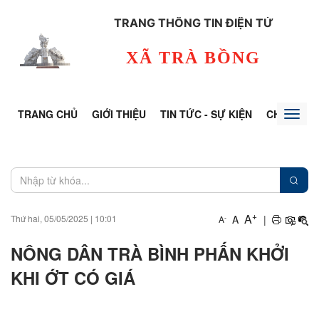
TRANG THÔNG TIN ĐIỆN TỬ
XÃ TRÀ BỒNG
TRANG CHỦ
GIỚI THIỆU
TIN TỨC - SỰ KIỆN
CHUYÊN Đ
Toggl
naviga
+
A
A
|
Thứ hai, 05/05/2025
|
10:01
-
A
NÔNG DÂN TRÀ BÌNH PHẤN KHỞI
KHI ỚT CÓ GIÁ