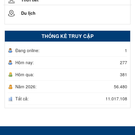
Du lịch
THỐNG KÊ TRUY CẬP
Đang online:
1
Hôm nay:
277
Hôm qua:
381
Năm 2026:
56.480
Tất cả:
11.017.108