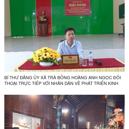
BÍ THƯ ĐẢNG ỦY XÃ TRÀ BỒNG HOÀNG ANH NGỌC ĐỐI
THOẠI TRỰC TIẾP VỚI NHÂN DÂN VỀ PHÁT TRIỂN KINH
TẾ, GIẢM NGHÈO BỀN VỮNG