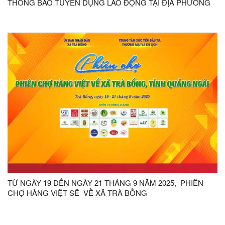
THÔNG BÁO TUYỂN DỤNG LAO ĐỘNG TẠI ĐỊA PHƯƠNG
TỪ NGÀY 19 ĐẾN NGÀY 21 THÁNG 9 NĂM 2025, PHIÊN
CHỢ HÀNG VIỆT SẼ VỀ XÃ TRÀ BỒNG