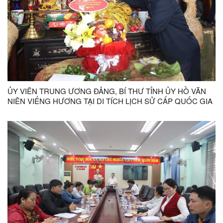
ỦY VIÊN TRUNG ƯƠNG ĐẢNG, BÍ THƯ TỈNH ỦY HỒ VĂN
NIÊN VIẾNG HƯƠNG TẠI DI TÍCH LỊCH SỬ CẤP QUỐC GIA
ĐIỆN TRƯỜNG BÀ