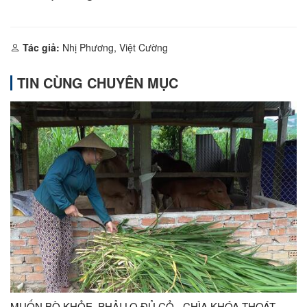
Tác giả:
Nhị Phương, Việt Cường
TIN CÙNG CHUYÊN MỤC
MUỐN BÒ KHỎE, PHẢI LO ĐỦ CỎ - CHÌA KHÓA THOÁT