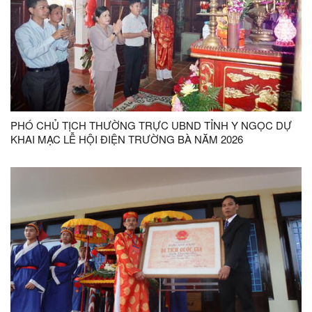
PHÓ CHỦ TỊCH THƯỜNG TRỰC UBND TỈNH Y NGỌC DỰ
KHAI MẠC LỄ HỘI ĐIỆN TRƯỜNG BÀ NĂM 2026