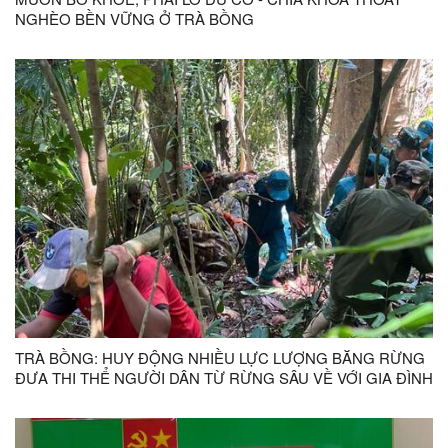
NGHÈO BỀN VỮNG Ở TRÀ BỒNG
TRÀ BỒNG: HUY ĐỘNG NHIỀU LỰC LƯỢNG BĂNG RỪNG
ĐƯA THI THỂ NGƯỜI DÂN TỪ RỪNG SÂU VỀ VỚI GIA ĐÌNH