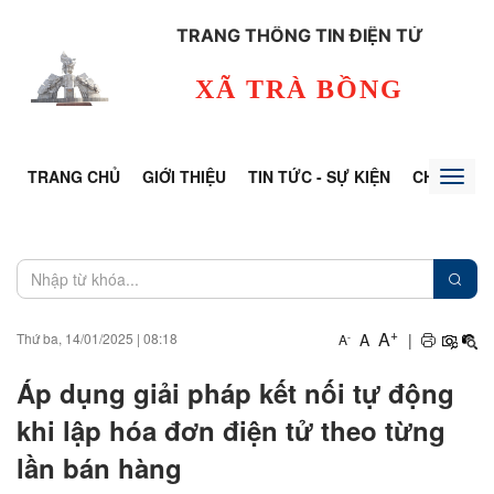
TRANG THÔNG TIN ĐIỆN TỬ
XÃ TRÀ BỒNG
TRANG CHỦ
GIỚI THIỆU
TIN TỨC - SỰ KIỆN
CHUYÊN Đ
Toggl
naviga
+
A
A
|
Thứ ba, 14/01/2025
|
08:18
-
A
Áp dụng giải pháp kết nối tự động
khi lập hóa đơn điện tử theo từng
lần bán hàng