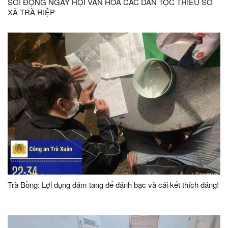
SÔI ĐỘNG NGÀY HỘI VĂN HOÁ CÁC DÂN TỘC THIỂU SỐ
XÃ TRÀ HIỆP
Trà Bồng: Lợi dụng đám tang để đánh bạc và cái kết thích đáng!