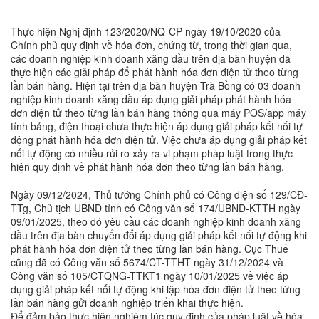
Thực hiện Nghị định 123/2020/NQ-CP ngày 19/10/2020 của
Chính phủ quy định về hóa đơn, chứng từ, trong thời gian qua,
các doanh nghiệp kinh doanh xăng dầu trên địa bàn huyện đã
thực hiện các giải pháp để phát hành hóa đơn điện tử theo từng
lần bán hàng. Hiện tại trên địa bàn huyện Trà Bồng có 03 doanh
nghiệp kinh doanh xăng dầu áp dụng giải pháp phát hành hóa
đơn điện tử theo từng lần bán hàng thông qua máy POS/app máy
tính bảng, điện thoại chưa thực hiện áp dụng giải pháp kết nối tự
động phát hành hóa đơn điện tử. Việc chưa áp dụng giải pháp kết
nối tự động có nhiều rủi ro xảy ra vi phạm pháp luật trong thực
hiện quy định về phát hành hóa đơn theo từng lần bán hàng.
Ngày 09/12/2024, Thủ tướng Chính phủ có Công điện số 129/CĐ-
TTg, Chủ tịch UBND tỉnh có Công văn số 174/UBND-KTTH ngày
09/01/2025, theo đó yêu cầu các doanh nghiệp kinh doanh xăng
dầu trên địa bàn chuyển đổi áp dụng giải pháp kết nối tự động khi
phát hành hóa đơn điện tử theo từng lần bán hàng. Cục Thuế
cũng đã có Công văn số 5674/CT-TTHT ngày 31/12/2024 và
Công văn số 105/CTQNG-TTKT1 ngày 10/01/2025 về việc áp
dụng giải pháp kết nối tự động khi lập hóa đơn điện tử theo từng
lần bán hàng gửi doanh nghiệp triển khai thực hiện.
Để đảm bảo thực hiện nghiêm túc quy định của pháp luật về hóa