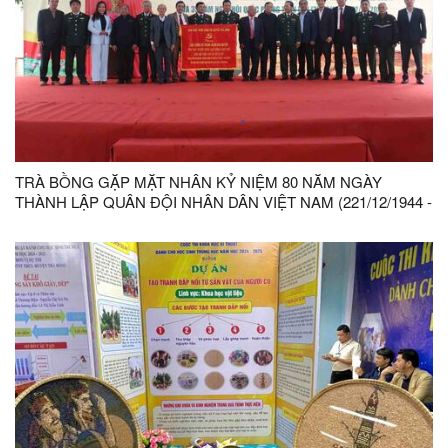
TRÀ BỒNG GẶP MẶT NHÂN KỶ NIỆM 80 NĂM NGÀY
THÀNH LẬP QUÂN ĐỘI NHÂN DÂN VIỆT NAM (221/12/1944 -
22/12/2024) VÀ 35 NĂM NGÀY HỘI QUỐC PHÒNG TOÀN
DÂN (22/12/1989 - 22/12/2024)