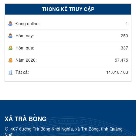
THỐNG KÊ TRUY CẬP
Đang online:
1
Hôm nay:
250
Hôm qua:
337
Năm 2026:
57.475
Tất cả:
11.018.103
XÃ TRÀ BỒNG
407 đường Trà Bồng Khởi Nghĩa, xã Trà Bồng, tỉnh Quảng
Ngãi